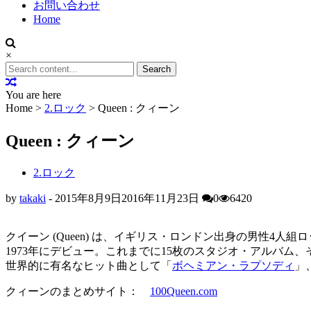
お問い合わせ
Home
×
Search
for:
You are here
Home >
2.ロック
>
Queen : クィーン
Queen : クィーン
2.ロック
by
takaki
-
2015年8月9日
2016年11月23日
0
6420
クイーン (Queen) は、イギリス・ロンドン出身の男性4人組
1973年にデビュー。これまでに15枚のスタジオ・アルバム
世界的に有名なヒット曲として「
ボヘミアン・ラプソディ
」
クィーンのまとめサイト：
100Queen.com