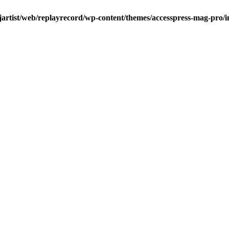
jartist/web/replayrecord/wp-content/themes/accesspress-mag-pro/i