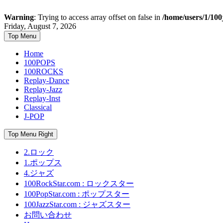
Warning
: Trying to access array offset on false in
/home/users/1/100
Skip
Friday, August 7, 2026
to
Top Menu
content
Home
100POPS
100ROCKS
Replay-Dance
Replay-Jazz
Replay-Inst
Classical
J-POP
Top Menu Right
2.ロック
1.ポップス
4.ジャズ
100RockStar.com : ロックスター
100PopStar.com : ポップスター
100JazzStar.com : ジャズスター
お問い合わせ