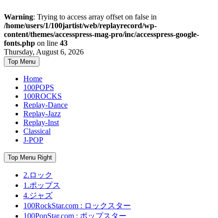
Warning
: Trying to access array offset on false in
/home/users/1/100jartist/web/replayrecord/wp-
content/themes/accesspress-mag-pro/inc/accesspress-google-
fonts.php
on line
43
Skip
Thursday, August 6, 2026
to
Top Menu
content
Home
100POPS
100ROCKS
Replay-Dance
Replay-Jazz
Replay-Inst
Classical
J-POP
Top Menu Right
2.ロック
1.ポップス
4.ジャズ
100RockStar.com : ロックスター
100PopStar.com : ポップスター