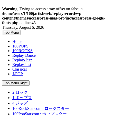
Warning
: Trying to access array offset on false in
/home/users/1/100jartist/web/replayrecord/wp-
content/themes/accesspress-mag-pro/inc/accesspress-google-
fonts.php
on line
43
Skip
Thursday, August 6, 2026
to
Top Menu
content
Home
100POPS
100ROCKS
Replay-Dance
Replay-Jazz
Replay-Inst
Classical
J-POP
Top Menu Right
2.ロック
1.ポップス
4.ジャズ
100RockStar.com : ロックスター
100PopStar.com : ポップスター