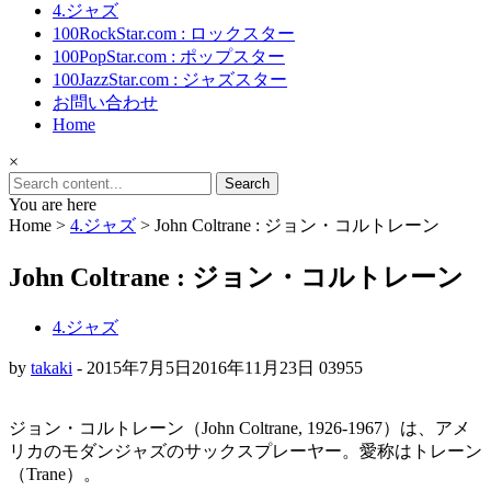
4.ジャズ
100RockStar.com : ロックスター
100PopStar.com : ポップスター
100JazzStar.com : ジャズスター
お問い合わせ
Home
×
Search
for:
You are here
Home >
4.ジャズ
>
John Coltrane : ジョン・コルトレーン
John Coltrane : ジョン・コルトレーン
4.ジャズ
by
takaki
-
2015年7月5日
2016年11月23日
0
3955
ジョン・コルトレーン（John Coltrane, 1926-1967）は、アメ
リカのモダンジャズのサックスプレーヤー。愛称はトレーン
（Trane）。