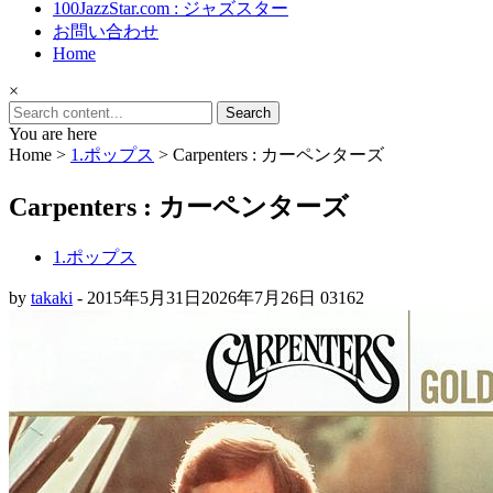
100JazzStar.com : ジャズスター
お問い合わせ
Home
×
Search
for:
You are here
Home >
1.ポップス
>
Carpenters : カーペンターズ
Carpenters : カーペンターズ
1.ポップス
by
takaki
-
2015年5月31日
2026年7月26日
0
3162