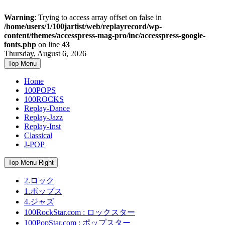
Warning
: Trying to access array offset on false in
/home/users/1/100jartist/web/replayrecord/wp-
content/themes/accesspress-mag-pro/inc/accesspress-google-
fonts.php
on line
43
Skip
Thursday, August 6, 2026
to
Top Menu
content
Home
100POPS
100ROCKS
Replay-Dance
Replay-Jazz
Replay-Inst
Classical
J-POP
Top Menu Right
2.ロック
1.ポップス
4.ジャズ
100RockStar.com : ロックスター
100PopStar.com : ポップスター