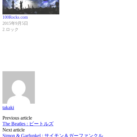
100Rocks.com
2015年9月5日
2.ロック
takaki
Post
Previous article
The Beatles : ビートルズ
navigation
Next article
Simon & Garfunkel : サイモン＆ガーファンクル